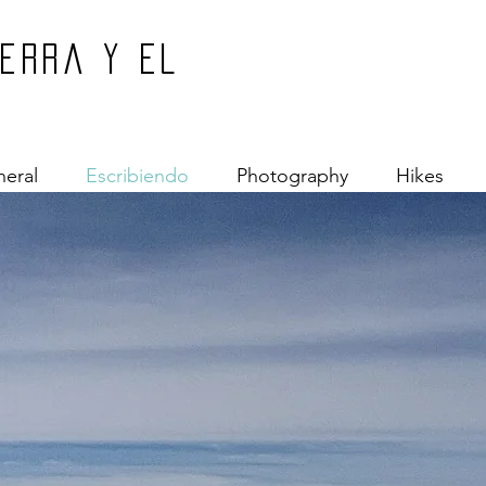
ierra y el
eral
Escribiendo
Photography
Hikes
Disculpame mientras beso el cielo. - Jimi Hendrix