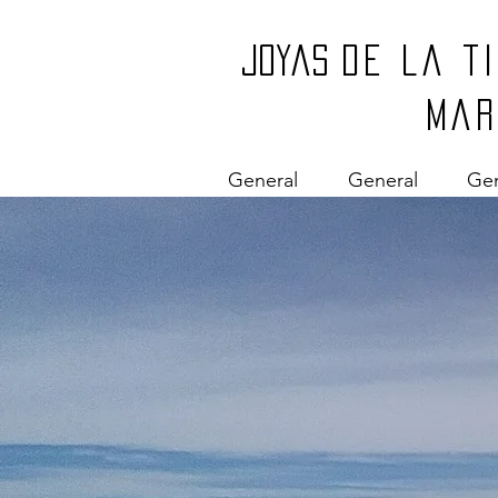
Joyas
de la t
mar
General
General
Gen