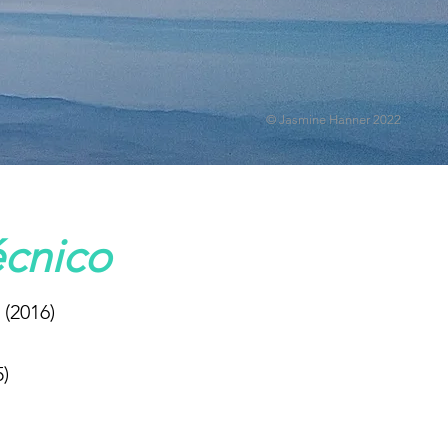
© Jasmine Hanner 2022
écnico
(2016)
)